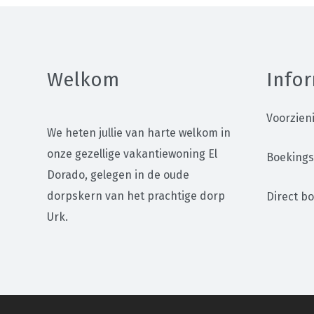
i
k
e
Welkom
Infor
l
Voorzien
We heten jullie van harte welkom in
onze gezellige vakantiewoning El
Boekings
Dorado, gelegen in de oude
dorpskern van het prachtige dorp
Direct b
Urk.